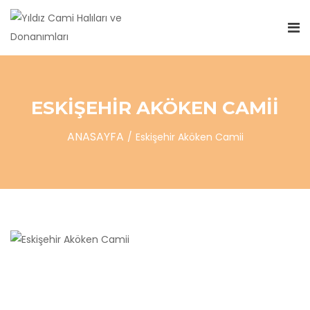
ESKIŞEHIR AKÖKEN CAMII
ANASAYFA
Eskişehir Aköken Camii